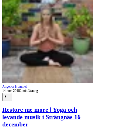
Angelica Hummel
14 nov. 2018
2 min läsning
Restore me more | Yoga och
levande musik i Strängnäs 16
december