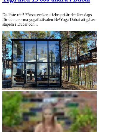
Du läste rätt! Första veckan i februari är det åter dags
för den enorma yogafestivalen Be!Yoga Dubai att gå av
stapeln i Dubai och...