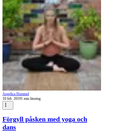
Angelica Hummel
10 feb. 2019
1 min läsning
Förgyll påsken med yoga och
dans