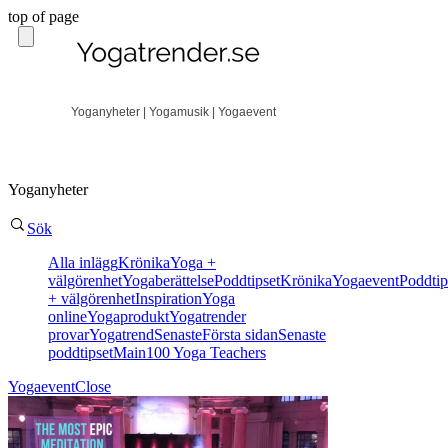
top of page
Yoganyheter | Yogamusik | Yogaevent
Yoganyheter
Sök
Alla inlägg
Krönika
Yoga +
välgörenhet
Yogaberättelse
Poddtipset
Krönika
Yogaevent
Poddtip
+ välgörenhet
Inspiration
Yoga
online
Yogaprodukt
Yogatrender
provar
Yogatrend
Senaste
Första sidan
Senaste
poddtipset
Main
100 Yoga Teachers
Yogaevent
Close