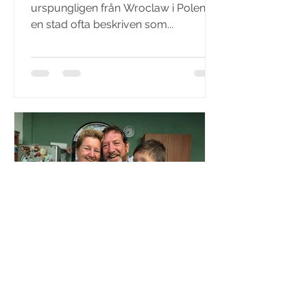
urspungligen från Wroclaw i Polen,
en stad ofta beskriven som...
Christian Wigardt
17 feb. 2019
2 min läsning