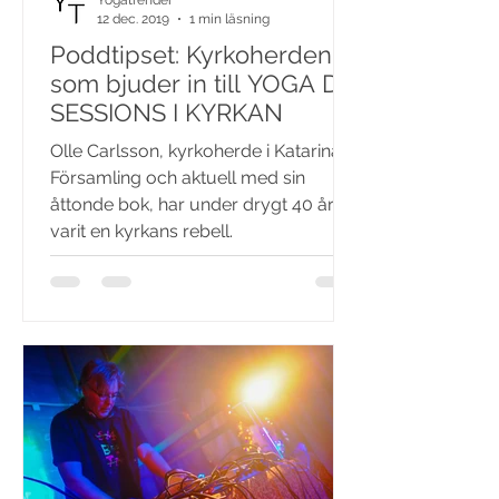
Yogatrender
12 dec. 2019
1 min läsning
Poddtipset: Kyrkoherden
som bjuder in till YOGA DJ
SESSIONS I KYRKAN
Olle Carlsson, kyrkoherde i Katarina
Församling och aktuell med sin
åttonde bok, har under drygt 40 år
varit en kyrkans rebell.