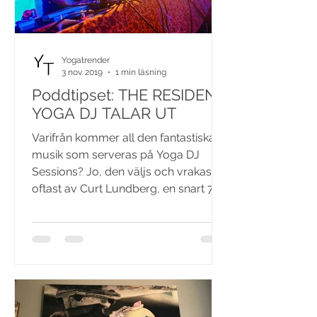
Yogatrender
3 nov. 2019
1 min läsning
Poddtipset: THE RESIDENT
YOGA DJ TALAR UT
Varifrån kommer all den fantastiska
musik som serveras på Yoga DJ
Sessions? Jo, den väljs och vrakas
oftast av Curt Lundberg, en snart 70-
år