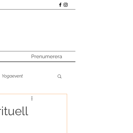
Prenumerera
Yogaevent
a online
ituell
e poddtipset
Main