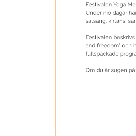
Festivalen Yoga Mela
Under nio dagar har
100 Yoga Teachers
satsang, kirtans, s
Festivalen beskrivs 
and freedom" och hå
fullspäckade progr
Om du är sugen på at