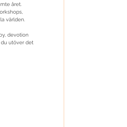
mte året. 
workshops, 
la världen. 
oy, devotion 
 du utöver det 
 