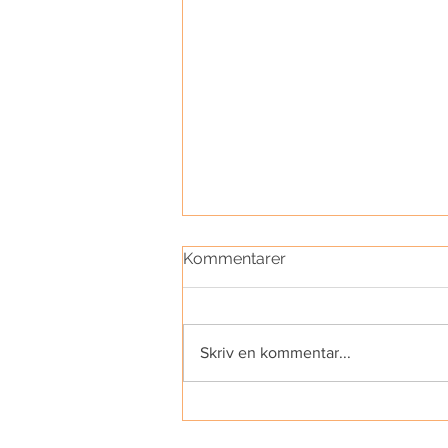
Kommentarer
Skriv en kommentar...
Yogamusik | Samling 10 |
Lugn