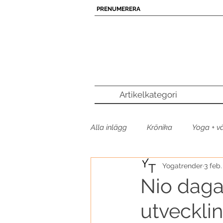
PRENUMERERA
Artikelkategori
Alla inlägg
Krönika
Yoga + v
Yogatrender
3 feb
Poddtipset
Yogamusik
Nio dagar
utveckli
Yogaprodukt
Yogatrender p