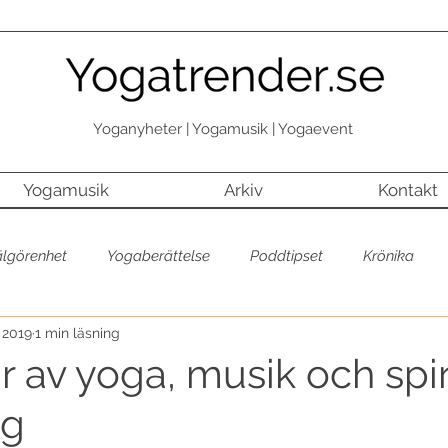
Yoganyheter | Yogamusik | Yogaevent
Yogamusik
Arkiv
Kontakt
älgörenhet
Yogaberättelse
Poddtipset
Krönika
. 2019
1 min läsning
Yogaberättelse
Yoga + välgörenhet
Inspiration
Yog
 av yoga, musik och spir
ng
rovar
Yogatrend
Senaste
Första sidan
Senast