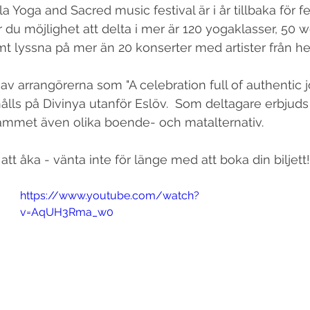
 Yoga and Sacred music festival är i år tillbaka för fe
 du möjlighet att delta i mer är 120 yogaklasser, 50 
amt lyssna på mer än 20 konserter med artister från he
av arrangörerna som "A celebration full of authentic j
lls på Divinya utanför Eslöv.  Som deltagare erbjuds
ammet även olika boende- och matalternativ.
t åka - vänta inte för länge med att boka din biljett!
https://www.youtube.com/watch?
v=AqUH3Rma_w0