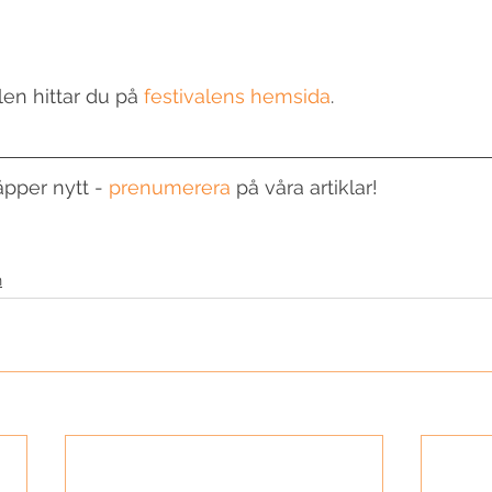
en hittar du på 
festivalens hemsida
. 
äpper nytt - 
prenumerera
 på våra artiklar!  
n