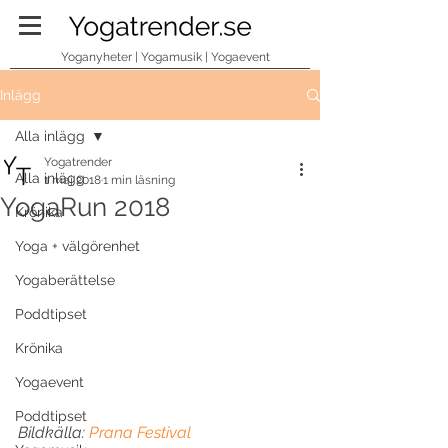
Yoganyheter | Yogamusik | Yogaevent
Inlägg
Alla inlägg
Yogatrender
Alla inlägg
1 maj 2018
1 min läsning
YogaRun 2018
Krönika
Yoga + välgörenhet
Yogaberättelse
Poddtipset
Krönika
Yogaevent
Poddtipset
Bildkälla: 
Prana Festival