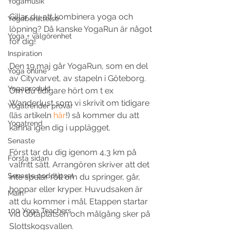
Yogamusik
Gillar du att kombinera yoga och 
Yogaberättelse
löpning? Då kanske YogaRun är något 
Yoga + välgörenhet
för dig!
Inspiration
Den 19 maj går YogaRun, som en del 
Yoga online
av Cityvarvet, av stapeln i Göteborg. 
Yogaprodukt
Om du tidigare hört om t ex 
Wanderlust som vi skrivit om tidigare 
Yogatrender provar
(läs artikeln 
här
!) så kommer du att 
Yogatrend
känna igen dig i upplägget.
Senaste
Först tar du dig igenom 4,3 km på 
Första sidan
valfritt sätt. Arrangören skriver att det 
Senaste poddtipset
inte spelar roll om du springer, går, 
hoppar eller kryper. Huvudsaken är 
Main
att du kommer i mål. Etappen startar 
100 Yoga Teachers
vid Götaplatsen och målgång sker på 
Slottskogsvallen.