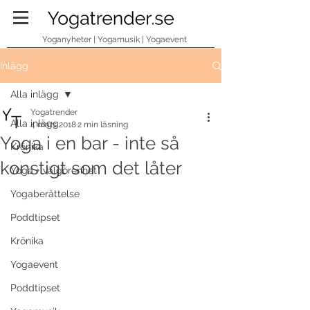
Yoganyheter | Yogamusik | Yogaevent
Inlägg
Alla inlägg
Yogatrender
Alla inlägg
4 mars 2018
2 min läsning
Yoga i en bar - inte så
Krönika
konstigt som det låter
Yoga + välgörenhet
Yogaberättelse
Poddtipset
Krönika
Yogaevent
Poddtipset