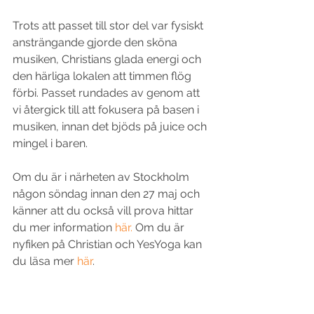
Trots att passet till stor del var fysiskt 
ansträngande gjorde den sköna 
musiken, Christians glada energi och 
den härliga lokalen att timmen flög 
förbi. Passet rundades av genom att 
vi återgick till att fokusera på basen i 
musiken, innan det bjöds på juice och 
mingel i baren.
Om du är i närheten av Stockholm 
någon söndag innan den 27 maj och 
känner att du också vill prova hittar 
du mer information 
här
. 
Om du är 
nyfiken på Christian och YesYoga kan 
du läsa mer 
här
.
Vi kommer definitivt gå på flera 
tillfällen. Ses vi där?