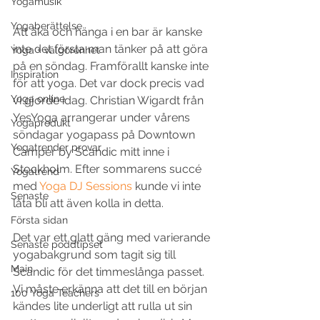
Yogamusik
Yogaberättelse
Att åka och hänga i en bar är kanske 
inte det första man tänker på att göra 
Yoga + välgörenhet
på en söndag. Framförallt kanske inte 
Inspiration
för att yoga. Det var dock precis vad 
Yoga online
vi gjorde idag. Christian Wigardt från 
YesYoga arrangerar under vårens 
Yogaprodukt
söndagar yogapass på Downtown 
Yogatrender provar
Camper by Scandic mitt inne i 
Stockholm. Efter sommarens succé 
Yogatrend
med 
Yoga DJ Sessions
 kunde vi inte 
Senaste
låta bli att även kolla in detta.
Första sidan
Det var ett glatt gäng med varierande 
Senaste poddtipset
yogabakgrund som tagit sig till 
Main
Scandic för det timmeslånga passet. 
Vi måste erkänna att det till en början 
100 Yoga Teachers
kändes lite underligt att rulla ut sin 