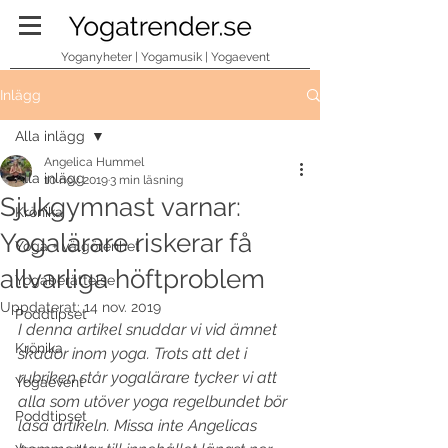
Yoganyheter | Yogamusik | Yogaevent
Inlägg
Alla inlägg
Angelica Hummel
Alla inlägg
10 nov. 2019
3 min läsning
Sjukgymnast varnar:
Krönika
Yogalärare riskerar få
Yoga + välgörenhet
allvarliga höftproblem
Yogaberättelse
Uppdaterat:
14 nov. 2019
Poddtipset
I denna artikel snuddar vi vid ämnet 
Krönika
skador inom yoga. Trots att det i 
rubriken står yogalärare tycker vi att 
Yogaevent
alla som utöver yoga regelbundet bör 
Poddtipset
läsa artikeln. Missa inte Angelicas 