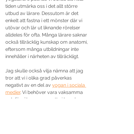
tiden utmärka oss i det allt större 
utbud av lärare. Dessutom är det 
enkelt att fastna i ett mönster där vi 
utövar och lär ut liknande rörelser 
alldeles för ofta. Många lärare saknar 
också tillräcklig kunskap om anatomi, 
eftersom många utbildningar inte 
innehåller i närheten av tillräckligt. 
Jag skulle också vilja nämna att jag 
tror att vi i olika grad påverkas 
negativt av en del av 
yogan i sociala 
medier
. Vi behöver vara vaksamma 
och försäkra oss om att vi kan dra en 
gräns mellan all fantastisk inspiration 
och eventuell negativ påverkan 
innehållet har på oss. 