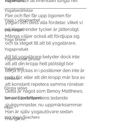
kommentar till innehållet längst ner.
Yogamusik
Yogaberättelse
Fler och fler får upp ögonen för 
Yoga + välgörenhet
yogan och dess alla fördelar, vilket vi 
på Yogatrender tycker är jätteroligt. 
Inspiration
Många väljer också att fördjupa sig 
Yoga online
och ta steget till att bli yogalärare. 
Yogaprodukt
Att bli yogalärare betyder dock inte 
Yogatrender provar
att att din kropp helt plötsligt bör 
Yogatrend
börja tryckas in i positioner den inte är 
redo för, eller att din kropp mår bra av 
Senaste
att konstant repetera samma rörelser. 
Första sidan
Detta är något som Benoy Matthews, 
en av Storbritanniens ledande 
Senaste poddtipset
sjukgymnaster, nu uppmärksammar. 
Main
Han är själv yogautövare sedan 
100 Yoga Teachers
många år. 