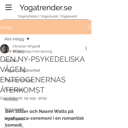
Yoganyheter | Yogamusik | Yogaevent
Inlägg
Alla inlägg
Christian Wigardt
Alla inlägg
16 juni 2019
7 min läsning
DEN NY-PSYKEDELISKA
Krönika
VÅGEN:
Yoga + välgörenhet
ENTEOGENERNAS
Yogaberättelse
ÅTERKOMST
Poddtipset
Uppdaterat:
19 sep. 2019
Krönika
Yogaevent
Ben Stiller och Naomi Watts på 
ayahuasca-ceremoni i en romantisk 
Poddtipset
komedi.