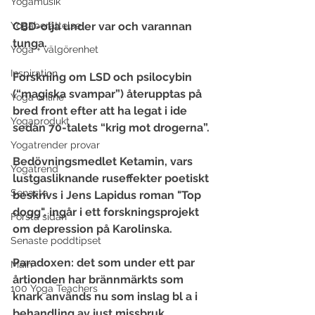
Yogamusik
Yogaberättelse
CBD-olja under var och varannan 
tunga.
Yoga + välgörenhet
Inspiration
Forskning om LSD och psilocybin 
(“magiska svampar”) återupptas på 
Yoga online
bred front efter att ha legat i ide 
Yogaprodukt
sedan 70-talets “krig mot drogerna”.
Yogatrender provar
Bedövningsmedlet Ketamin, vars 
Yogatrend
lustgasliknande ruseffekter poetiskt 
Senaste
beskrivs i Jens Lapidus roman "Top 
dogg", ingår i ett forskningsprojekt 
Första sidan
om depression på Karolinska.
Senaste poddtipset
Paradoxen: det som under ett par 
Main
årtionden har brännmärkts som 
100 Yoga Teachers
knark används nu som inslag bl a i 
behandling av just missbruk.