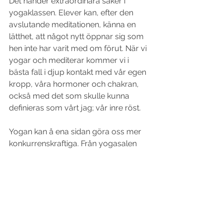
Det händer extraordinära saker i 
yogaklassen. Elever kan, efter den 
avslutande meditationen, känna en 
lätthet, att något nytt öppnar sig som 
hen inte har varit med om förut. När vi 
yogar och mediterar kommer vi i 
bästa fall i djup kontakt med vår egen 
kropp, våra hormoner och chakran, 
också med det som skulle kunna 
definieras som vårt jag; vår inre röst.
Yogan kan å ena sidan göra oss mer 
konkurrenskraftiga. Från yogasalen 
tar vi med oss en styrka och ett lugn 
som gör att vi bättre hanterar stress 
så att vi blir mer lönsamma, för vår 
arbetsgivare och för samhället. Å 
andra sidan kan vi få insikter som gör 
att vi ifrågasätter det liv vi lever. Ska vi 