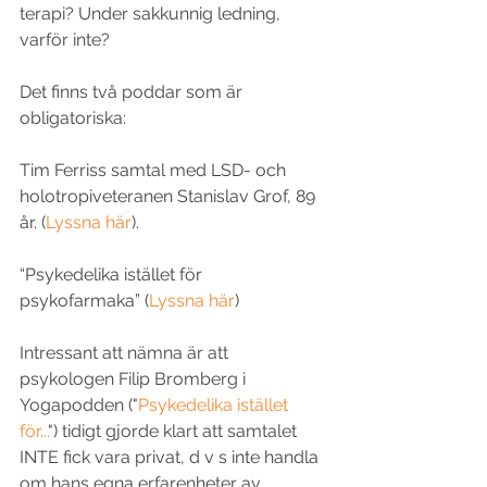
terapi? Under sakkunnig ledning, 
varför inte?
Det finns två poddar som är 
obligatoriska: 
Tim Ferriss samtal med LSD- och 
holotropiveteranen Stanislav Grof, 89 
år. (
Lyssna här
).
“Psykedelika istället för 
psykofarmaka” (
Lyssna här
)
Intressant att nämna är att 
psykologen Filip Bromberg i 
Yogapodden ("
Psykedelika istället 
för...
") tidigt gjorde klart att samtalet 
INTE fick vara privat, d v s inte handla 
om hans egna erfarenheter av 