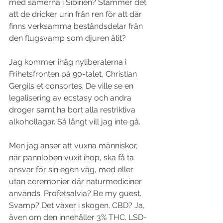
med samerna i Sibirien? Stämmer det 
att de dricker urin från ren för att där 
finns verksamma beståndsdelar från 
den flugsvamp som djuren ätit?
Jag kommer ihåg nyliberalerna i 
Frihetsfronten på 90-talet, Christian 
Gergils et consortes. De ville se en 
legalisering av ecstasy och andra 
droger samt ha bort alla restriktiva 
alkohollagar. Så långt vill jag inte gå. 
Men jag anser att vuxna människor, 
när pannloben vuxit ihop, ska få ta 
ansvar för sin egen väg, med eller 
utan ceremonier där naturmediciner 
används. Profetsalvia? Be my guest. 
Svamp? Det växer i skogen. CBD? Ja, 
även om den innehåller 3% THC. LSD-