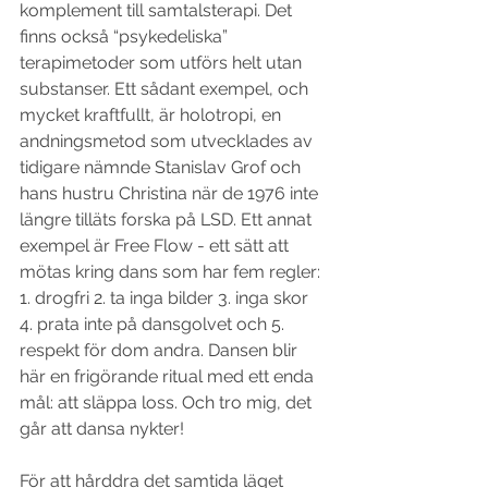
komplement till samtalsterapi. Det 
finns också “psykedeliska” 
terapimetoder som utförs helt utan 
substanser. Ett sådant exempel, och 
mycket kraftfullt, är holotropi, en 
andningsmetod som utvecklades av 
tidigare nämnde Stanislav Grof och 
hans hustru Christina när de 1976 inte 
längre tilläts forska på LSD. Ett annat 
exempel är Free Flow - ett sätt att 
mötas kring dans som har fem regler: 
1. drogfri 2. ta inga bilder 3. inga skor 
4. prata inte på dansgolvet och 5. 
respekt för dom andra. Dansen blir 
här en frigörande ritual med ett enda 
mål: att släppa loss. Och tro mig, det 
går att dansa nykter!
För att hårddra det samtida läget 