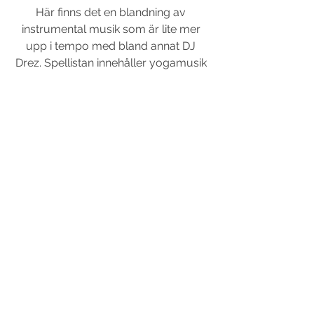
Här finns det en blandning av 
instrumental musik som är lite mer 
upp i tempo med bland annat DJ 
Drez. Spellistan innehåller yogamusik 
för 10 timmar ifall du är sugen på ett 
yogamaraton!
Lyssna här!