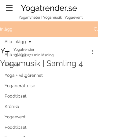
Yoganyheter | Yogamusik | Yogaevent
Inlägg
Alla inlägg
Yogatrender
Alla inlägg
13 juli 2017
1 min läsning
Yogamusik | Samling 4
Krönika
Yoga + välgörenhet
Yogaberättelse
Poddtipset
Krönika
Yogaevent
Poddtipset