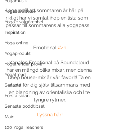
Yogamusik
Lagom till att sommaren är här på 
Yogaberättelse
riktigt har vi samlat ihop en lista som 
Yoga + välgörenhet
passar till sommarens alla yogapass!
Inspiration
Yoga online
Emotional 
#41
Yogaprodukt
Kanalen Emotional på Soundcloud 
Yogatrender provar
har en mängd olika mixar, men denna 
Yogatrend
Deep house-mix är vår favorit! Ta en 
stund för dig själv tillsammans med 
Senaste
en blandning av orientaliska och lite 
Första sidan
tyngre rytmer.
Senaste poddtipset
Lyssna här!
Main
100 Yoga Teachers