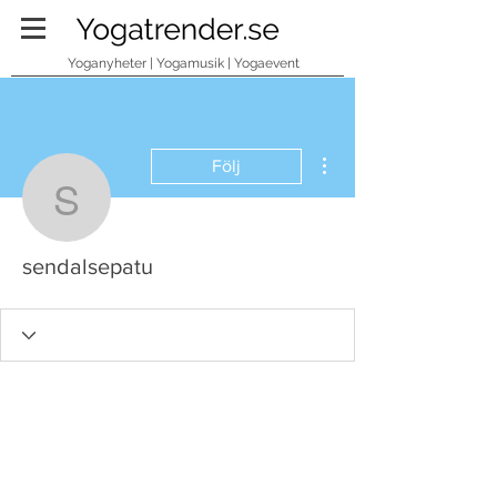
Yoganyheter | Yogamusik | Yogaevent
Fler åtgärder
Följ
sendalsepatu
sendalsepatu