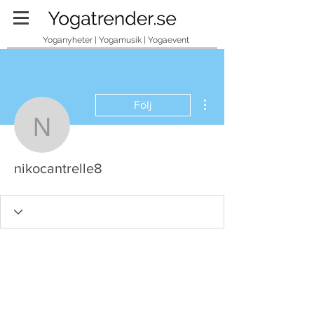
Yoganyheter | Yogamusik | Yogaevent
Fler åtgärder
Följ
nikocantrelle8
nikocantrelle8