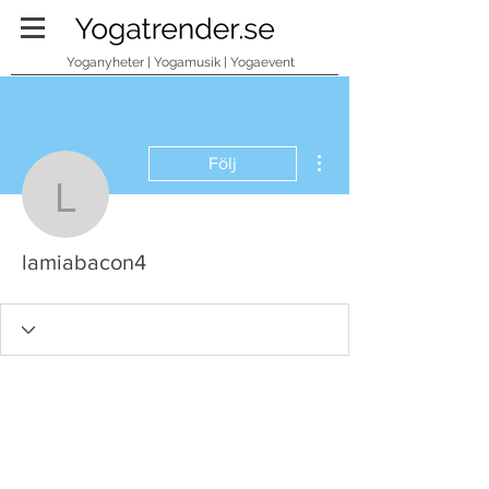
Yoganyheter | Yogamusik | Yogaevent
Fler åtgärder
Följ
lamiabacon4
lamiabacon4