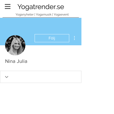
Yoganyheter | Yogamusik | Yogaevent
Fler åtgärder
Följ
Nina Julia