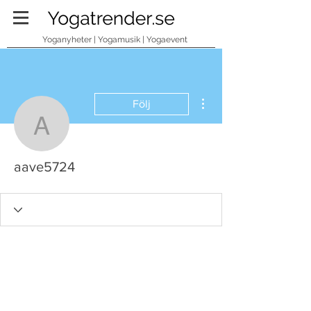
Yoganyheter | Yogamusik | Yogaevent
Fler åtgärder
Följ
aave5724
aave5724