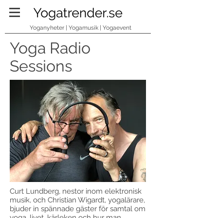
Yoganyheter | Yogamusik | Yogaevent
Yoga Radio
Sessions
Curt Lundberg, nestor inom elektronisk
musik, och Christian Wigardt, yogalärare,
bjuder in spännade gäster för samtal om
yoga, livet, kärleken och hur man