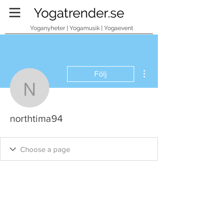
Yoganyheter | Yogamusik | Yogaevent
Fler åtgärder
Följ
northtima94
northtima94