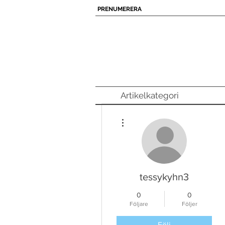
PRENUMERERA
Artikelkategori
Fler åtgärder
tessykyhn3
0
0
Följare
Följer
Följ