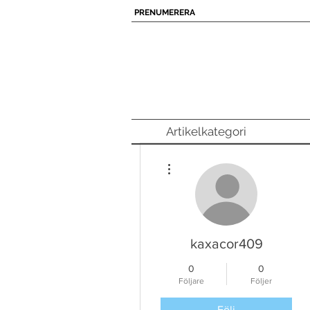
PRENUMERERA
Artikelkategori
Fler åtgärder
kaxacor409
0
0
Följare
Följer
Följ