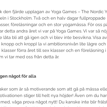
k den fjärde upplagan av Yoga Games – The Nordic 
eln i Stockholm. Två och en halv dagar fullproppade
ser, föreläsningar och en stor yogamässa. För oss p
ar detta andra året vi var på Yoga Games. Vi var så nö
e låta bli att gå igen och vi blev inte besvikna. Visa av
i knopp och kropp) la vi ambitionsnivån lite lägre och
 klasser förra året till sex klasser och en föreläsning i
om vi tar med oss från detta år.
igen något för alla
tivationen stiger till helt nya höjder! Även om du har
med, våga prova något nytt! Du kanske inte blir fräls