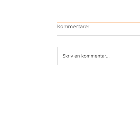
Kommentarer
Skriv en kommentar...
"The Most Epic Meditation,
Yoga, Dance & Live Music
Event Ever!"