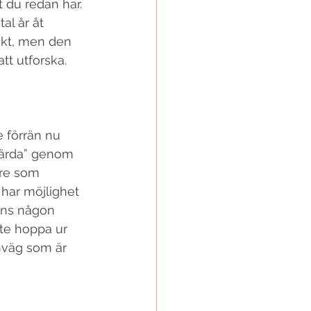
 du redan har. 
al år åt 
ekt, men den 
tt utforska.
vlärda” genom 
are som 
 har möjlighet 
inns någon 
te hoppa ur 
nväg som är 