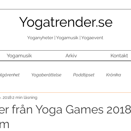
Yoganyheter | Yogamusik | Yogaevent
Yogamusik
Arkiv
Kontakt
älgörenhet
Yogaberättelse
Poddtipset
Krönika
b. 2018
2 min läsning
Yogaberättelse
Yoga + välgörenhet
Inspiration
Yog
ter från Yoga Games 2018
lm
rovar
Yogatrend
Senaste
Första sidan
Senast