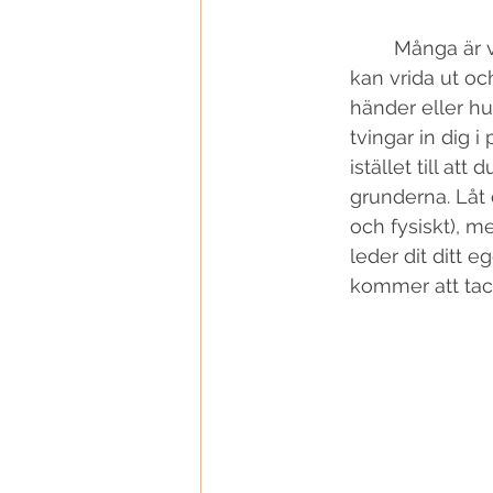
	Många är vi som blir inspirerade av alla viga yogis på Instagram som till synes 
kan vrida ut och
händer eller hu
tvingar in dig i
istället till at
grunderna. Låt
och fysiskt), m
leder dit ditt e
kommer att tac