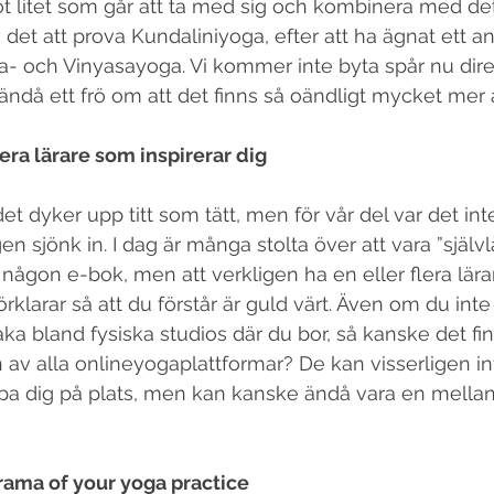
got litet som går att ta med sig och kombinera med det
 det att prova Kundaliniyoga, efter att ha ägnat ett ant
a- och Vinyasayoga. Vi kommer inte byta spår nu dir
då ett frö om att det finns så oändligt mycket mer a
lera lärare som inspirerar dig
en sjönk in. I dag är många stolta över att vara ”själ
 någon e-bok, men att verkligen ha en eller flera lär
örklarar så att du förstår är guld värt. Även om du inte
raka bland fysiska studios där du bor, så kanske det f
 av alla onlineyogaplattformar? De kan visserligen in
lpa dig på plats, men kan kanske ändå vara en mella
drama of your yoga practice