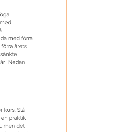
Yoga 
 med 
å 
jda med förra 
 förra årets 
 sänkte 
 år.  Nedan 
 en praktik 
t, men det 