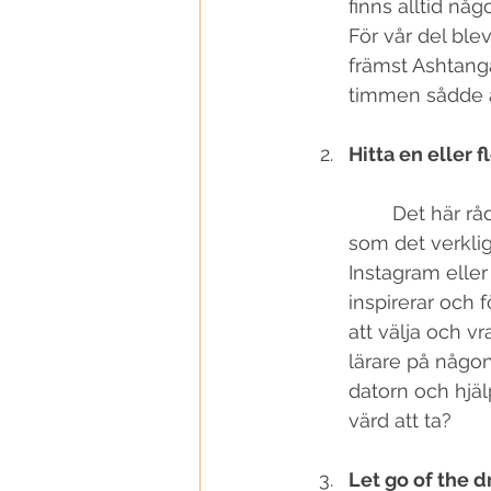
finns alltid nå
För vår del blev
främst Ashtang
timmen sådde än
Hitta en eller f
	Det här rådet dyker upp titt som tätt, men för vår del var det inte förrän nu 
som det verklig
Instagram eller
inspirerar och f
att välja och v
lärare på någon
datorn och hjä
värd att ta?
Let go of the 