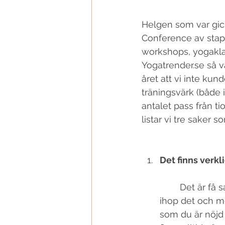
Helgen som var gic
Conference av stap
workshops, yogaklas
Yogatrender.se så v
året att vi inte kund
träningsvärk (både 
antalet pass från tio
listar vi tre saker s
Det finns verkl
	Det är få saker som är så motiverande som att gå på mässa eller kurs. Slå 
ihop det och mo
som du är nöjd 