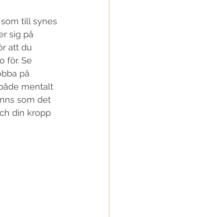
er sig på 
r att du 
 för. Se 
jobba på 
både mentalt 
änns som det 
och din kropp 