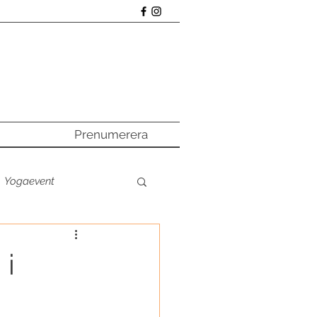
Prenumerera
Yogaevent
a online
 i
e poddtipset
Main