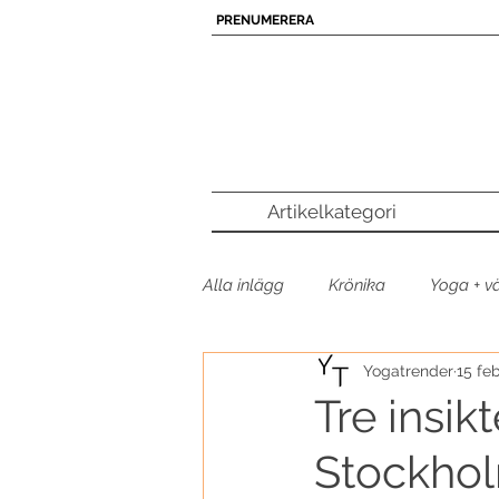
PRENUMERERA
Artikelkategori
Alla inlägg
Krönika
Yoga + v
Yogatrender
15 fe
Poddtipset
Yogamusik
Tre insik
Stockho
Yogaprodukt
Yogatrender p