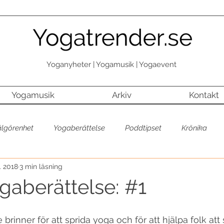
Yoganyheter | Yogamusik | Yogaevent
Yogamusik
Arkiv
Kontakt
älgörenhet
Yogaberättelse
Poddtipset
Krönika
. 2018
3 min läsning
Yogaberättelse
Yoga + välgörenhet
Inspiration
Yog
gaberättelse: #1
rovar
Yogatrend
Senaste
Första sidan
Senast
 brinner för att sprida yoga och för att hjälpa folk att 