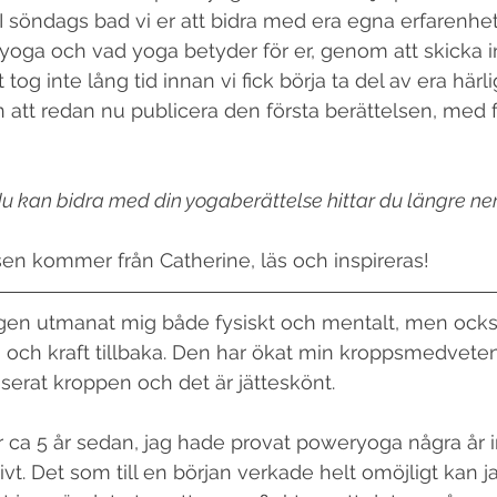
. I söndags bad vi er att bidra med era egna erfarenhet
oga och vad yoga betyder för er, genom att skicka i
tog inte lång tid innan vi fick börja ta del av era härli
en att redan nu publicera den första berättelsen, med
u kan bidra med din yogaberättelse hittar du längre ner.
sen kommer från Catherine, läs och inspireras!
igen utmanat mig både fysiskt och mentalt, men också
 och kraft tillbaka. Den har ökat min kroppsmedvete
serat kroppen och det är jätteskönt. 
r ca 5 år sedan, jag hade provat poweryoga några år
vt. Det som till en början verkade helt omöjligt kan ja