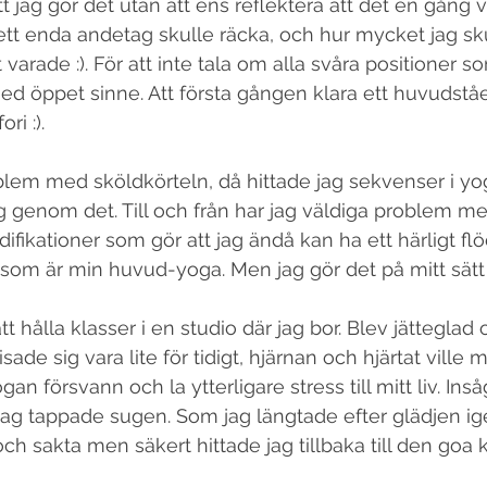
t jag gör det utan att ens reflektera att det en gång va
ett enda andetag skulle räcka, och hur mycket jag sku
varade :). För att inte tala om alla svåra positioner 
 med öppet sinne. Att första gången klara ett huvudstå
ri :). 
blem med sköldkörteln, då hittade jag sekvenser i yo
g genom det. Till och från har jag väldiga problem me
difikationer som gör att jag ändå kan ha ett härligt flö
 som är min huvud-yoga. Men jag gör det på mitt sätt 
t hålla klasser i en studio där jag bor. Blev jätteglad
sade sig vara lite för tidigt, hjärnan och hjärtat ville
ogan försvann och la ytterligare stress till mitt liv. Ins
 jag tappade sugen. Som jag längtade efter glädjen ig
ch sakta men säkert hittade jag tillbaka till den goa 