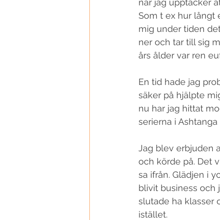
när jag upptäcker at
Som t ex hur långt 
mig under tiden det 
ner och tar till sig
års ålder var ren eufo
En tid hade jag pro
säker på hjälpte mi
nu har jag hittat mo
serierna i Ashtanga
Jag blev erbjuden at
och körde på. Det vi
sa ifrån. Glädjen i y
blivit business och
slutade ha klasser o
istället. 