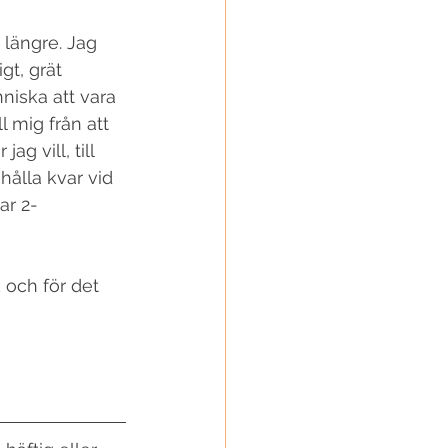
 längre. Jag 
gt, grät 
niska att vara 
 mig från att 
g vill, till 
hålla kvar vid 
ar 2-
k och för det 