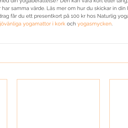
med din yogaberättelse? Den kan vara kort eller lång, 
ser har samma värde. Läs mer om hur du skickar in din 
drag får du ett presentkort på 100 kr hos Naturlig yog
jövänliga yogamattor i kork
 och 
yogasmycken
. 