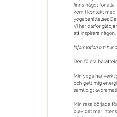
finns något för alla
kom i kontakt med y
100 Yoga Teachers
yogaberättelser. Det 
Vi har därför glädj
att inspirera någon. 
Information om hur d
Den första berättel
Min yoga har verkl
och gett mig energi
samtidigt avdramati
Min resa började fö
blev det mer intensi