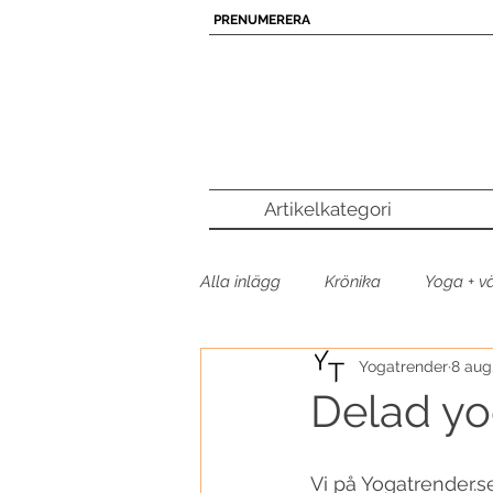
PRENUMERERA
Artikelkategori
Alla inlägg
Krönika
Yoga + v
Yogatrender
8 aug
Poddtipset
Yogamusik
Delad yo
Yogaprodukt
Yogatrender p
Vi på Yogatrender.se