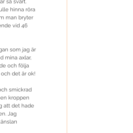
r så svårt. 
lle hinna röra 
som man bryter 
ende vid 46 
gan som jag är 
d mina axlar, 
de och följa 
och det är ok! 
 och smickrad 
 men kroppen 
åg att det hade 
en. Jag 
känslan 