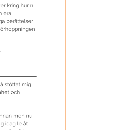
er kring hur ni 
n era 
ga berättelser. 
 förhoppningen 
 
 stöttat mig 
nhet och 
 innan men nu 
g idag le åt 