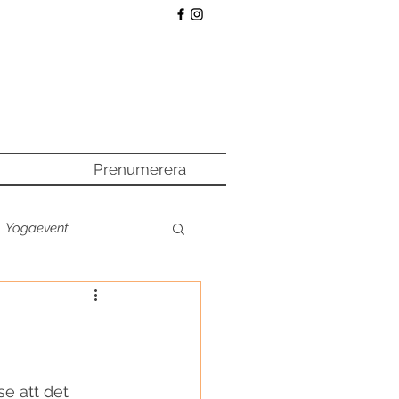
Prenumerera
Yogaevent
a online
e poddtipset
Main
se att det 