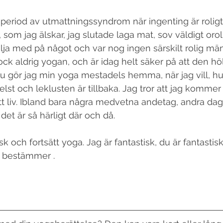
 period av utmattningssyndrom när ingenting är roligt
 som jag älskar, jag slutade laga mat, sov väldigt oroli
ölja med på något och var nog ingen särskilt rolig män
k aldrig yogan, och är idag helt säker på att den höll
u gör jag min yoga mestadels hemma, när jag vill, hur ja
st och leklusten är tillbaka. Jag tror att jag kommer 
t liv. Ibland bara några medvetna andetag, andra dag
det är så härligt där och då. 
sk och fortsätt yoga. Jag är fantastisk, du är fantastis
u bestämmer . 