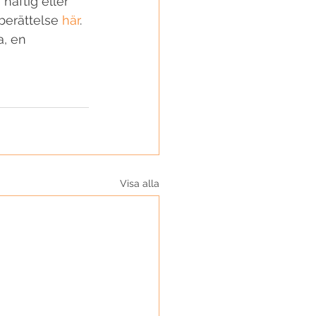
häftig eller 
berättelse 
här
. 
a, en 
Visa alla